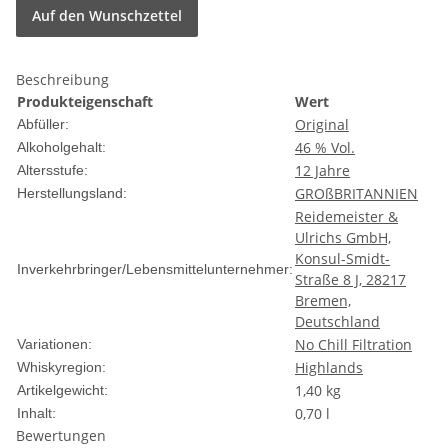
Auf den Wunschzettel
Beschreibung
Produkteigenschaft
Wert
Original
Abfüller:
46 % Vol.
Alkoholgehalt:
12 Jahre
Altersstufe:
GROßBRITANNIEN
Herstellungsland:
Reidemeister &
Ulrichs GmbH,
Konsul-Smidt-
Inverkehrbringer/Lebensmittelunternehmer:
Straße 8 J, 28217
Bremen,
Deutschland
No Chill Filtration
Variationen:
Highlands
Whiskyregion:
1,40
kg
Artikelgewicht:
0,70 l
Inhalt:
Bewertungen