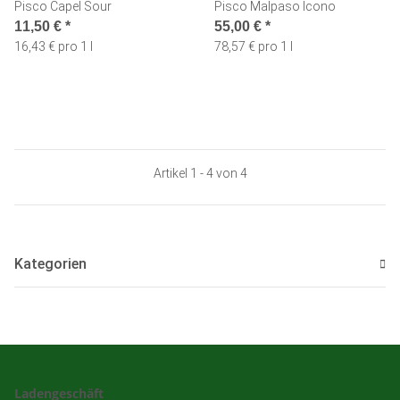
Pisco Capel Sour
Pisco Malpaso Icono
11,50 €
*
55,00 €
*
16,43 € pro 1 l
78,57 € pro 1 l
Artikel 1 - 4 von 4
Kategorien
Ladengeschäft