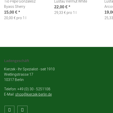
Tio Pepe Gonzalesz
Lustau Vermut White
Lust
Byass Sherry
Arco
22,00 €
*
15,00 €
*
19,0
29,33 € pro 1 l
20,00 € pro 1 l
25,33
Ladengeschäft
Kierzek - Ihr Spezialist - seit 1910
Weitlingstrasse 17
10317 Berlin
Telefon: +49 (0) 30 - 5251108
E-Mail:
shop@kierzek-berlin.de