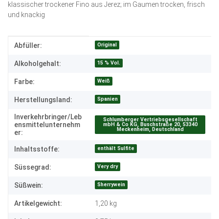
klassischer trockener Fino aus Jerez; im Gaumen trocken, frisch
und knackig
Produkteigenschaft
Wert
Original
Abfüller:
15 % Vol.
Alkoholgehalt:
Weiß
Farbe:
Spanien
Herstellungsland:
Inverkehrbringer/Leb
Schlumberger Vertriebsgesellschaft
ensmittelunternehm
mbH & Co KG, Buschstraße 20, 53340
Meckenheim, Deutschland
er:
enthält Sulfite
Inhaltsstoffe:
Very dry
Süssegrad:
Sherrywein
Süßwein:
Artikelgewicht:
1,20
kg