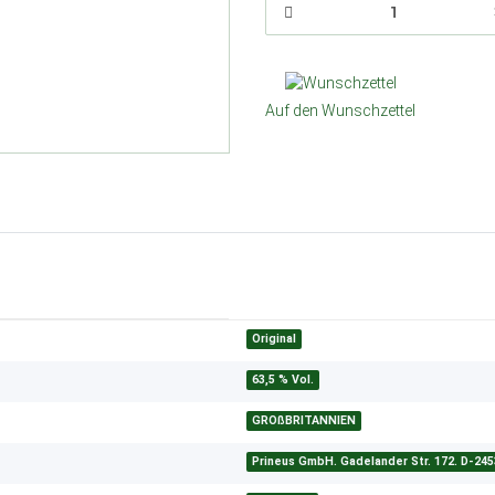
Auf den Wunschzettel
Original
63,5 % Vol.
GROßBRITANNIEN
Prineus GmbH. Gadelander Str. 172. D-24