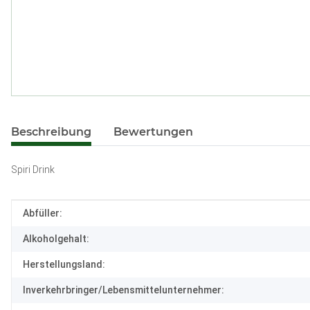
weitere Registerkarten anzeigen
Beschreibung
Bewertungen
Spiri Drink
Produkteigenschaft
Wert
Abfüller:
Alkoholgehalt:
Herstellungsland:
Inverkehrbringer/Lebensmittelunternehmer: