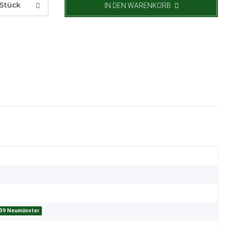
Stück
IN DEN WARENKORB
539 Neumünster