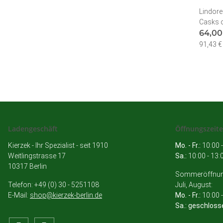
Lindor
Casks o
Malt
64,0
91,43 € 
Ladengeschäft
Öffnungszeit
Kierzek - Ihr Spezialist - seit 1910
Mo. - Fr.:
10:00 -
Weitlingstrasse 17
Sa.:
10:00 - 13:
10317 Berlin
Sommeröffnung
Telefon: +49 (0) 30 - 5251108
Juli, August:
E-Mail:
shop@kierzek-berlin.de
Mo. - Fr.:
10:00 -
Sa.: geschloss