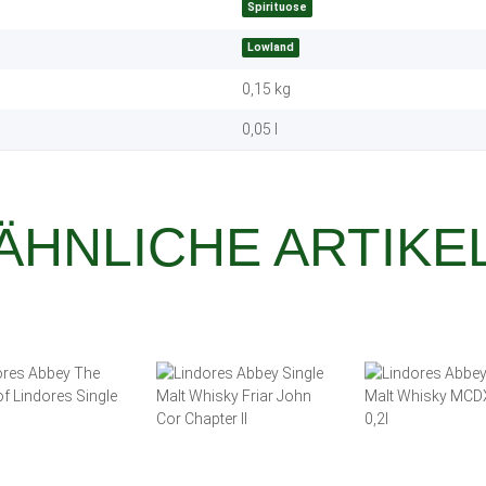
Spirituose
Lowland
0,15
kg
0,05 l
ÄHNLICHE ARTIKE