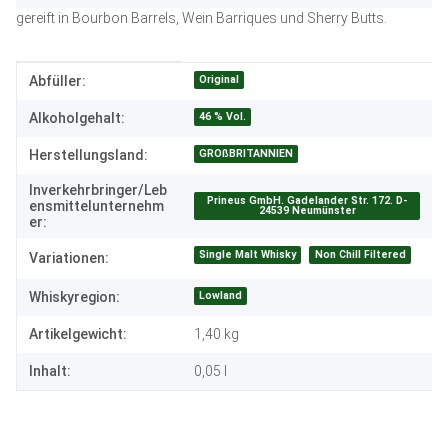
gereift in Bourbon Barrels, Wein Barriques und Sherry Butts.
Produkteigenschaft
Wert
Original
Abfüller:
46 % Vol.
Alkoholgehalt:
GROßBRITANNIEN
Herstellungsland:
Inverkehrbringer/Leb
Prineus GmbH. Gadelander Str. 172. D-
ensmittelunternehm
24539 Neumünster
er:
Single Malt Whisky
Non Chill Filtered
Variationen:
Lowland
Whiskyregion:
Artikelgewicht:
1,40
kg
Inhalt:
0,05 l