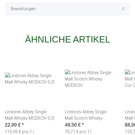
Bewertungen
ÄHNLICHE ARTIKEL
Lindores Abbey Single
Lindores Abbey Single
Lindo
Malt Whisky MCDXCIV 0,2l
Malt Scotch Whisky
Malt 
MCDXCIV
Cor C
22,00 €
*
49,50 €
*
88,0
110,00 € pro 1 l
70,71 € pro 1 l
125,7