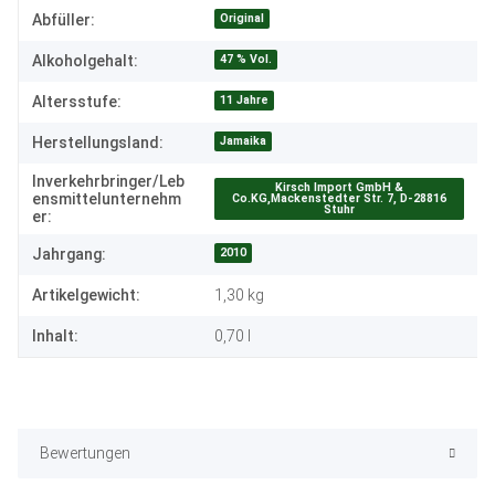
Produkteigenschaft
Wert
Original
Abfüller:
47 % Vol.
Alkoholgehalt:
11 Jahre
Altersstufe:
Jamaika
Herstellungsland:
Inverkehrbringer/Leb
Kirsch Import GmbH &
ensmittelunternehm
Co.KG,Mackenstedter Str. 7, D-28816
Stuhr
er:
2010
Jahrgang:
Artikelgewicht:
1,30
kg
Inhalt:
0,70 l
Bewertungen