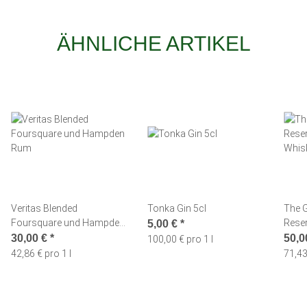
ÄHNLICHE ARTIKEL
Veritas Blended
Tonka Gin 5cl
The G
Foursquare und Hampden
Reser
5,00 €
*
Rum
Whis
30,00 €
*
50,0
100,00 € pro 1 l
42,86 € pro 1 l
71,43