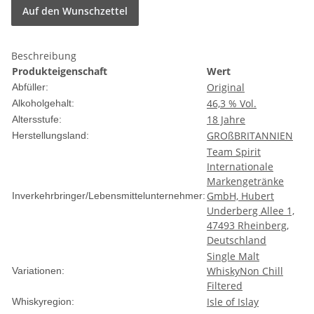
Auf den Wunschzettel
Beschreibung
Produkteigenschaft
Wert
Original
Abfüller:
46,3 % Vol.
Alkoholgehalt:
18 Jahre
Altersstufe:
GROßBRITANNIEN
Herstellungsland:
Team Spirit
Internationale
Markengetränke
GmbH, Hubert
Inverkehrbringer/Lebensmittelunternehmer:
Underberg Allee 1,
47493 Rheinberg,
Deutschland
Single Malt
Whisky
Non Chill
Variationen:
Filtered
Isle of Islay
Whiskyregion: