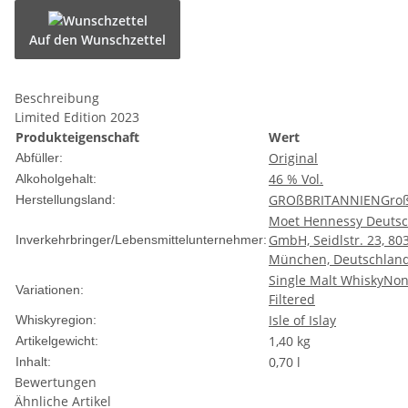
Auf den Wunschzettel
Beschreibung
Limited Edition 2023
Produkteigenschaft
Wert
Original
Abfüller:
46 % Vol.
Alkoholgehalt:
GROßBRITANNIEN
Groß
Herstellungsland:
Moet Hennessy Deuts
GmbH, Seidlstr. 23, 80
Inverkehrbringer/Lebensmittelunternehmer:
München, Deutschlan
Single Malt Whisky
Non
Variationen:
Filtered
Isle of Islay
Whiskyregion:
1,40
kg
Artikelgewicht:
0,70 l
Inhalt:
Bewertungen
Ähnliche Artikel