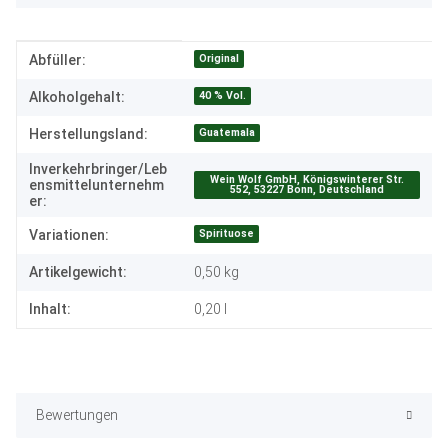
Produkteigenschaft
Wert
Original
Abfüller:
40 % Vol.
Alkoholgehalt:
Guatemala
Herstellungsland:
Inverkehrbringer/Leb
Wein Wolf GmbH, Königswinterer Str.
ensmittelunternehm
552, 53227 Bonn, Deutschland
er:
Spirituose
Variationen:
Artikelgewicht:
0,50
kg
Inhalt:
0,20 l
Bewertungen