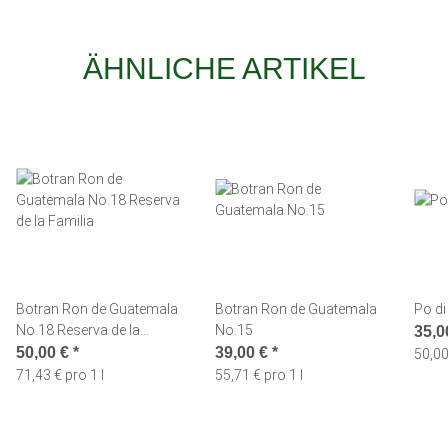
ÄHNLICHE ARTIKEL
Botran Ron de Guatemala
Botran Ron de Guatemala
Po di
No.18 Reserva de la
No.15
35,0
Familia
50,00 €
*
39,00 €
*
50,00
71,43 € pro 1 l
55,71 € pro 1 l