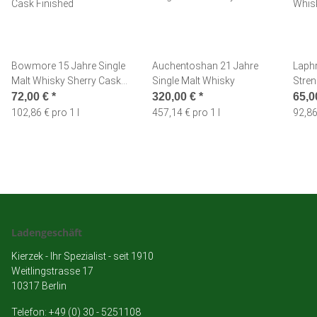
Bowmore 15 Jahre Single
Auchentoshan 21 Jahre
Laphr
Malt Whisky Sherry Cask
Single Malt Whisky
Stren
Finished
Whis
72,00 €
*
320,00 €
*
65,0
102,86 € pro 1 l
457,14 € pro 1 l
92,86
Ladengeschäft
Kierzek - Ihr Spezialist - seit 1910
Weitlingstrasse 17
10317 Berlin
Telefon: +49 (0) 30 - 5251108