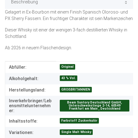
Beschreibung
Gelagert in Ex-Bourbon mit einem Finish Spanisch Oloroso- und
PX Sherry Fässern. Ein fruchtiger Charakter ist sein Markenzeichen
Dieser Whisky ist einer der wenigen 3-fach destillierten Whisky in
Schottland.
Ab 2026 in neuem Flaschendesign.
Produkteigenschaft
Wert
Original
Abfüller:
43 % Vol.
Alkoholgehalt:
GROßBRITANNIEN
Herstellungsland:
Inverkehrbringer/Leb
Beam Suntory Deutschland GmbH,
ensmittelunternehm
Unterschweinstiege 2-14, 60549
Frankfurt am Main , Deutschland
er:
Farbstoff Zuckerkulör
Inhaltsstoffe:
Single Malt Whisky
Variationen: