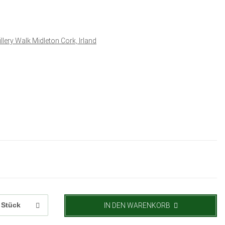
tillery Walk Midleton Cork, Irland
Stück
IN DEN WARENKORB