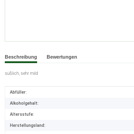
weitere Registerkarten anzeigen
Beschreibung
Bewertungen
süßlich, sehr mild
Produkteigenschaft
Wert
Abfüller:
Alkoholgehalt:
Altersstufe:
Herstellungsland: