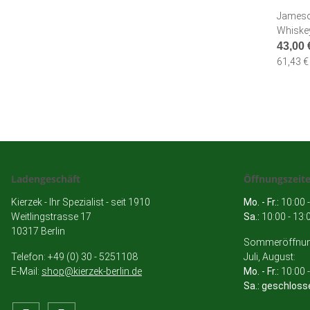
Jameson
Whiske
43,00
61,43 € 
Ladengeschäft
Öffnungszeit
Kierzek - Ihr Spezialist - seit 1910
Mo. - Fr.:
10:00 -
Weitlingstrasse 17
Sa.:
10:00 - 13:
10317 Berlin
Sommeröffnung
Telefon: +49 (0) 30 - 5251108
Juli, August:
E-Mail:
shop@kierzek-berlin.de
Mo. - Fr.:
10:00 -
Sa.: geschloss