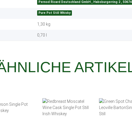
Pernod Ricard Deutschland GmbH , Habsburgerring 2 , 50674
Pure Pot Still Whisky
1,30
kg
0,70 l
ÄHNLICHE ARTIKE