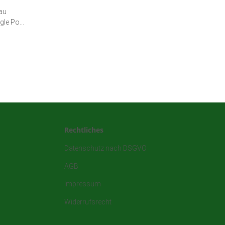
au
gle Pot
Rechtliches
Datenschutz nach DSGVO
AGB
Impressum
Widerrufsrecht