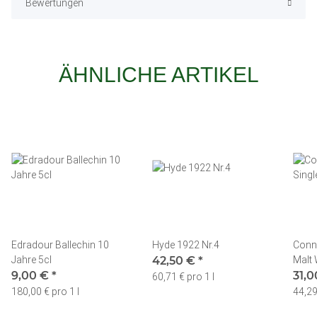
Bewertungen
ÄHNLICHE ARTIKEL
Edradour Ballechin 10
Hyde 1922 Nr.4
Conn
Jahre 5cl
42,50 €
*
Malt
9,00 €
*
31,
60,71 € pro 1 l
180,00 € pro 1 l
44,29