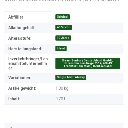
Produkteigenschaft
Wert
Original
Abfüller:
46 % Vol.
Alkoholgehalt:
10 Jahre
Altersstufe:
Irland
Herstellungsland:
Inverkehrbringer/Leb
Beam Suntory Deutschland GmbH,
ensmittelunternehm
Unterschweinstiege 2-14, 60549
Frankfurt am Main , Deutschland
er:
Single Malt Whisky
Variationen:
Artikelgewicht:
1,30
kg
Inhalt:
0,70 l