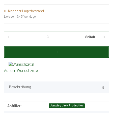
Knapper Lagerbestand
Lieferzeit:
3 - 5 Werktage
Stück
Auf den Wunschzettel
Beschreibung
Produkteigenschaft
Wert
Jumping Jack Production
Abfüller: