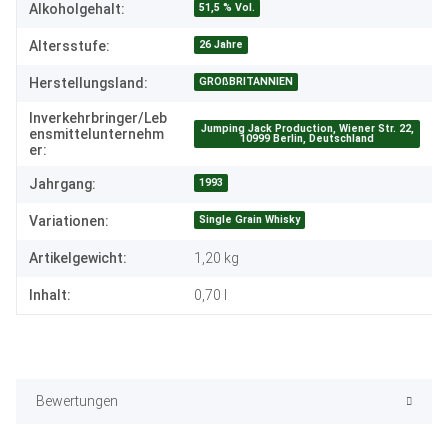
51,5 % Vol.
Alkoholgehalt:
26 Jahre
Altersstufe:
GROßBRITANNIEN
Herstellungsland:
Inverkehrbringer/Leb
Jumping Jack Production, Wiener Str. 22,
ensmittelunternehm
10999 Berlin, Deutschland
er:
1993
Jahrgang:
Single Grain Whisky
Variationen:
Artikelgewicht:
1,20
kg
Inhalt:
0,70 l
Bewertungen