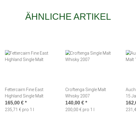
ÄHNLICHE ARTIKEL
Fettercairn Fine East
Croftenga Single Malt
Auch
Highland Single Malt
Whisky 2007
15 Ja
165,00 €
*
140,00 €
*
162,
235,71 € pro 1 l
200,00 € pro 1 l
231,4