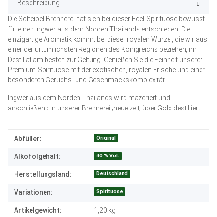
Beschreibung
Die Scheibel-Brennerei hat sich bei dieser Edel-Spirituose bewusst
für einen Ingwer aus dem Norden Thailands entschieden. Die
einzigartige Aromatik kommt bei dieser royalen Wurzel, die wir aus
einer der urtümlichsten Regionen des Königreichs beziehen, im
Destillat am besten zur Geltung. Genießen Sie die Feinheit unserer
Premium-Spirituose mit der exotischen, royalen Frische und einer
besonderen Geruchs- und Geschmackskomplexität.
Ingwer aus dem Norden Thailands wird mazeriert und
anschließend in unserer Brennerei ‚neue zeit‚ über Gold destilliert.
Produkteigenschaft
Wert
Original
Abfüller:
40 % Vol.
Alkoholgehalt:
Deutschland
Herstellungsland:
Spirituose
Variationen:
Artikelgewicht:
1,20
kg