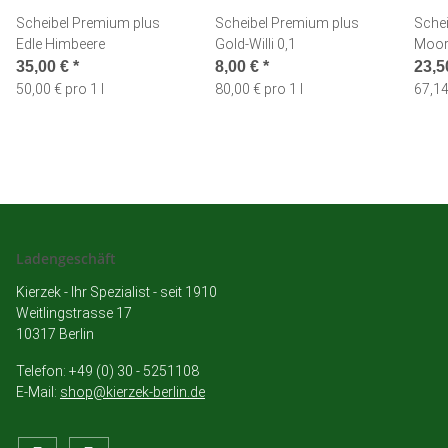
Scheibel Premium plus
Scheibel Premium plus
Sche
Edle Himbeere
Gold-Willi 0,1
Moor-
35,00 €
*
8,00 €
*
23,5
50,00 € pro 1 l
80,00 € pro 1 l
67,14
Ladengeschäft
Kierzek - Ihr Spezialist - seit 1910
Weitlingstrasse 17
10317 Berlin
Telefon: +49 (0) 30 - 5251108
E-Mail:
shop@kierzek-berlin.de