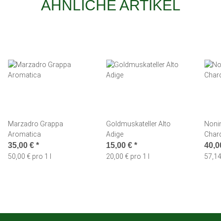
ÄHNLICHE ARTIKEL
Marzadro Grappa
Goldmuskateller Alto
Noni
Aromatica
Adige
Char
35,00 €
*
15,00 €
*
40,0
50,00 € pro 1 l
20,00 € pro 1 l
57,14