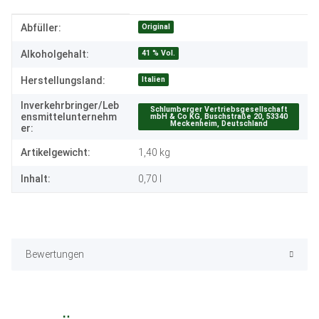
Produkteigenschaft
Wert
Original
Abfüller:
41 % Vol.
Alkoholgehalt:
Italien
Herstellungsland:
Inverkehrbringer/Leb
Schlumberger Vertriebsgesellschaft
ensmittelunternehm
mbH & Co KG, Buschstraße 20, 53340
Meckenheim, Deutschland
er:
Artikelgewicht:
1,40
kg
Inhalt:
0,70 l
Bewertungen