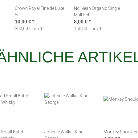
Crown Royal Fine de Luxe
Nc´Nean Organic Single
5cl
Malt 5cl
10,00 €
*
8,00 €
*
200,00 € pro 1 l
160,00 € pro 1 l
ÄHNLICHE ARTIKE
Small Batch
Johnnie Walker King
Monkey Shoulder 