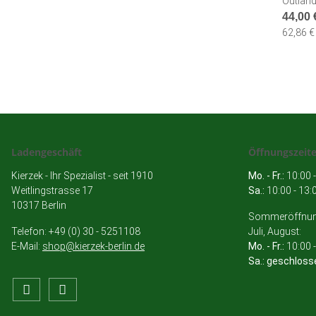
Outlan
44,00
62,86 € 
Ladengeschäft
Öffnungszeit
Kierzek - Ihr Spezialist - seit 1910
Mo. - Fr.:
10:00 -
Weitlingstrasse 17
Sa.:
10:00 - 13:
10317 Berlin
Sommeröffnung
Telefon: +49 (0) 30 - 5251108
Juli, August:
E-Mail:
shop@kierzek-berlin.de
Mo. - Fr.:
10:00 -
Sa.: geschloss