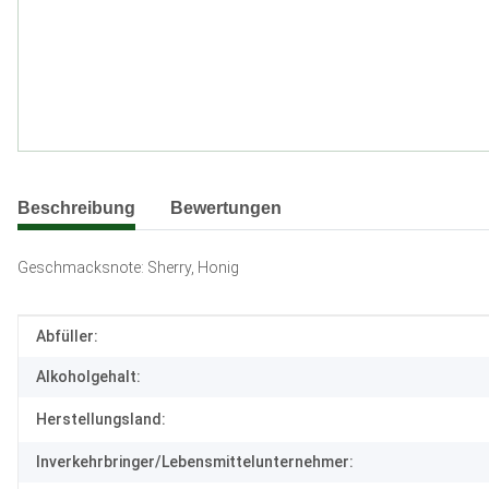
weitere Registerkarten anzeigen
Beschreibung
Bewertungen
Geschmacksnote: Sherry, Honig
Produkteigenschaft
Wert
Abfüller:
Alkoholgehalt:
Herstellungsland:
Inverkehrbringer/Lebensmittelunternehmer: