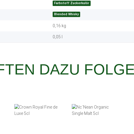
Farbstoff Zuckerkulör
Blended Whisky
0,16
kg
0,05 l
TEN DAZU FOLGE