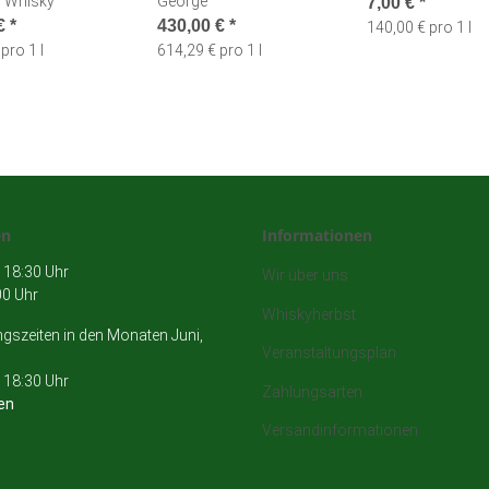
d Whisky
George
7,00 €
*
 €
*
430,00 €
*
140,00 € pro 1 l
pro 1 l
614,29 € pro 1 l
en
Informationen
 18:30 Uhr
Wir über uns
00 Uhr
Whiskyherbst
szeiten in den Monaten Juni,
Veranstaltungsplan
 18:30 Uhr
Zahlungsarten
en
Versandinformationen