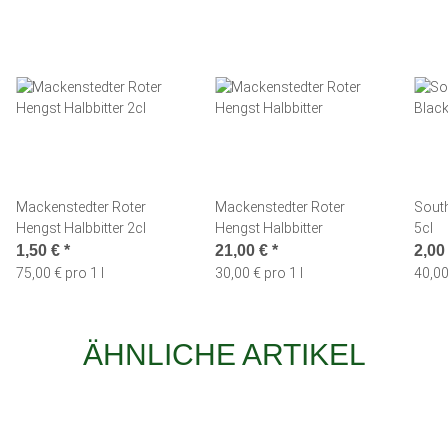
Mackenstedter Roter
Mackenstedter Roter
Sout
Hengst Halbbitter 2cl
Hengst Halbbitter
5cl
1,50 €
*
21,00 €
*
2,00
75,00 € pro 1 l
30,00 € pro 1 l
40,00
ÄHNLICHE ARTIKEL