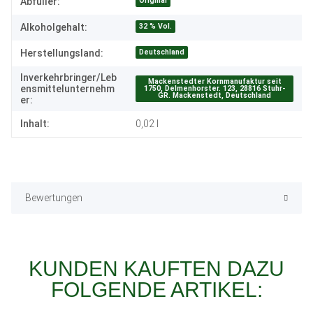
Produkteigenschaft
Wert
Original
Abfüller:
32 % Vol.
Alkoholgehalt:
Deutschland
Herstellungsland:
Inverkehrbringer/Leb
Mackenstedter Kornmanufaktur seit
ensmittelunternehm
1750, Delmenhorster. 123, 28816 Stuhr-
GR. Mackenstedt, Deutschland
er:
Inhalt:
0,02 l
Bewertungen
KUNDEN KAUFTEN DAZU
FOLGENDE ARTIKEL: