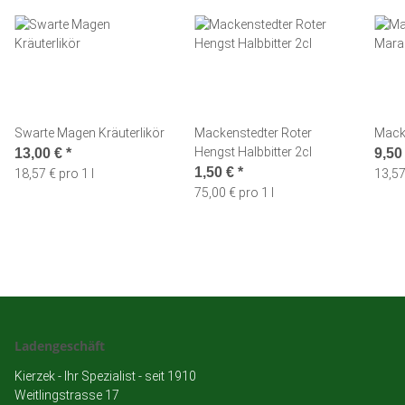
Swarte Magen Kräuterlikör
Mackenstedter Roter
Mack
Hengst Halbbitter 2cl
13,00 €
*
9,50
1,50 €
*
18,57 € pro 1 l
13,57
75,00 € pro 1 l
Ladengeschäft
Kierzek - Ihr Spezialist - seit 1910
Weitlingstrasse 17