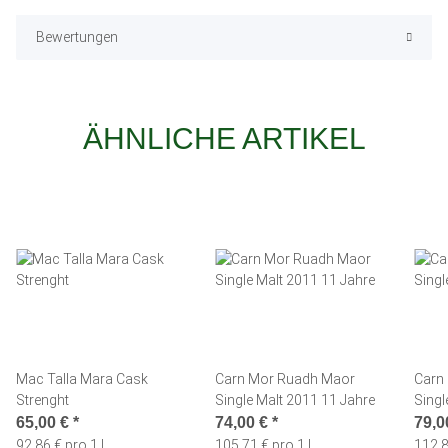
Bewertungen
ÄHNLICHE ARTIKEL
Mac Talla Mara Cask
Carn Mor Ruadh Maor
Carn 
Strenght
Single Malt 2011 11 Jahre
65,00 €
*
74,00 €
*
79,0
92,86 € pro 1 l
105,71 € pro 1 l
112,8