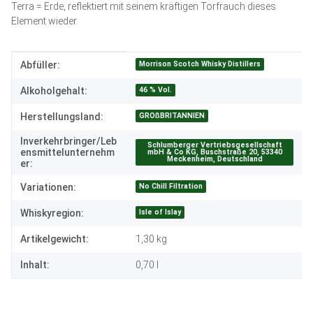
Terra = Erde, reflektiert mit seinem kräftigen Torfrauch dieses
Element wieder.
Produkteigenschaft
Wert
Morrison Scotch Whisky Distillers
Abfüller:
46 % Vol.
Alkoholgehalt:
GROßBRITANNIEN
Herstellungsland:
Inverkehrbringer/Leb
Schlumberger Vertriebsgesellschaft
ensmittelunternehm
mbH & Co KG, Buschstraße 20, 53340
Meckenheim, Deutschland
er:
No Chill Filtration
Variationen:
Isle of Islay
Whiskyregion:
Artikelgewicht:
1,30
kg
Inhalt:
0,70 l