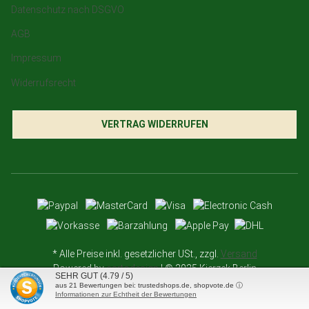
Datenschutz nach DSGVO
AGB
Impressum
Widerrufsrecht
VERTRAG WIDERRUFEN
* Alle Preise inkl. gesetzlicher USt., zzgl.
Versand
Powered by
cartodesign
| © 2025 Kierzek Berlin
SEHR GUT
(4.79 / 5)
aus
21
Bewertungen bei: trustedshops.de, shopvote.de ⓘ
Informationen zur Echtheit der Bewertungen