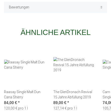
Bewertungen
ÄHNLICHE ARTIKEL
Raasay Single Malt Dun
The GlenDronach Revival
Carn
Cana Sherry
15 Jahre Abfüllung 2019
Singl
84,00 €
*
89,00 €
*
74,0
120,00 € pro 1 l
127,14 € pro 1 l
105,7