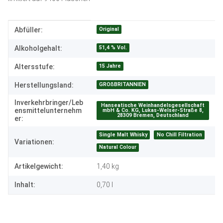
Produkteigenschaft
Wert
Original
Abfüller:
51,4 % Vol.
Alkoholgehalt:
15 Jahre
Altersstufe:
GROßBRITANNIEN
Herstellungsland:
Inverkehrbringer/Leb
Hanseatische Weinhandelsgesellschaft
ensmittelunternehm
mbH & Co. KG, Lukas-Welser-Straße 8,
28309 Bremen, Deutschland
er:
Single Malt Whisky
No Chill Filtration
Variationen:
Natural Colour
Artikelgewicht:
1,40
kg
Inhalt:
0,70 l