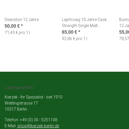
Deanston 12 Jahre
Laphroaig 10 Jahre Cask
Bunna
Strength Single Malt
12 Ja
50,00 €
*
Whisky
65,00 €
*
55,0
71,43 € pro 1 l
92,86 € pro 1 l
78,57
Ladengeschäft
Kierzek - Ihr Spezialist - seit 1910
Weitlingstrasse 17
10317 Berlin
Telefon: +49 (0) 30 - 5251108
E-Mail:
shop@kierzek-berlin.de