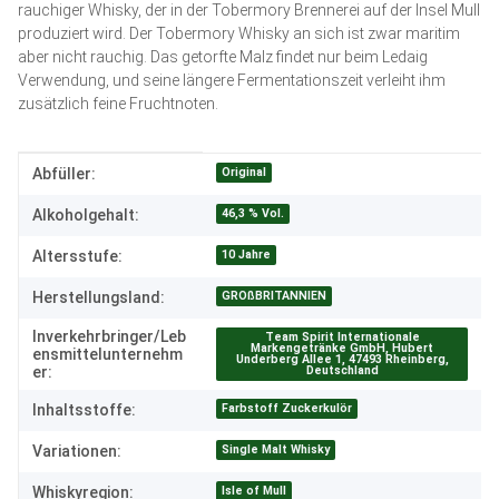
rauchiger Whisky, der in der Tobermory Brennerei auf der Insel Mull
produziert wird. Der Tobermory Whisky an sich ist zwar maritim
aber nicht rauchig. Das getorfte Malz findet nur beim Ledaig
Verwendung, und seine längere Fermentationszeit verleiht ihm
zusätzlich feine Fruchtnoten.
Produkteigenschaft
Wert
Original
Abfüller:
46,3 % Vol.
Alkoholgehalt:
10 Jahre
Altersstufe:
GROßBRITANNIEN
Herstellungsland:
Inverkehrbringer/Leb
Team Spirit Internationale
Markengetränke GmbH, Hubert
ensmittelunternehm
Underberg Allee 1, 47493 Rheinberg,
Deutschland
er:
Farbstoff Zuckerkulör
Inhaltsstoffe:
Single Malt Whisky
Variationen:
Isle of Mull
Whiskyregion: