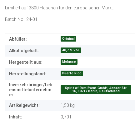
Limitiert auf 3800 Flaschen für den europäischen Markt.
Batch No.: 24-01
Produkteigenschaft
Wert
Original
Abfüller:
40,7 % Vol.
Alkoholgehalt:
Melasse
Hergestellt aus:
Puerto Rico
Herstellungsland:
Inverkehrbringer/Leb
Spirit of Rum Event GmbH, Jenaer Str.
ensmittelunternehm
16, 10717 Berlin, Deutschland
er:
Artikelgewicht:
1,50
kg
Inhalt:
0,70 l