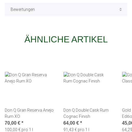
Bewertungen
ÄHNLICHE ARTIKEL
Don Q Gran Reserva Anejo
Don Q Double Cask Rum
Gold 
Rum XO
Cognac Finish
Editi
70,00 €
*
64,00 €
*
45,0
100,00 € pro 1 l
91,43 € pro 1 l
64,29