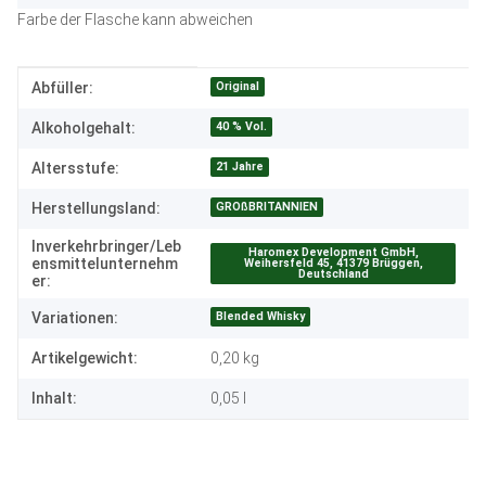
Farbe der Flasche kann abweichen
Produkteigenschaft
Wert
Original
Abfüller:
40 % Vol.
Alkoholgehalt:
21 Jahre
Altersstufe:
GROßBRITANNIEN
Herstellungsland:
Inverkehrbringer/Leb
Haromex Development GmbH,
ensmittelunternehm
Weihersfeld 45, 41379 Brüggen,
Deutschland
er:
Blended Whisky
Variationen:
Artikelgewicht:
0,20
kg
Inhalt:
0,05 l