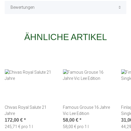
Bewertungen
ÄHNLICHE ARTIKEL
Chivas Royal Salute 21
Famous Grouse 16 Jahre
Finla
Jahre
Vic Lee Edition
Singl
172,00 €
*
58,00 €
*
31,0
245,71 € pro 1 l
58,00 € pro 1 l
44,29