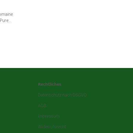
omaine
 Pure
Rechtliches
Datenschutz nach DSGVO
AGB
Impressum
Widerrufsrecht