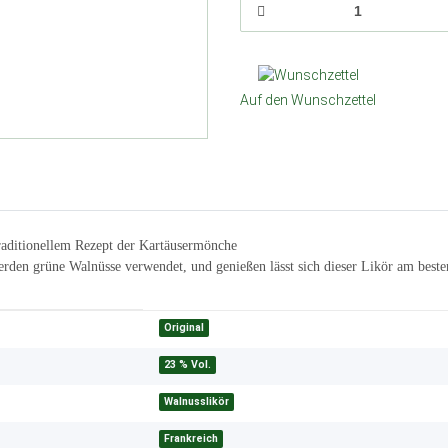
Auf den Wunschzettel
 traditionellem Rezept der Kartäusermönche
erden grüne Walnüsse verwendet, und genießen lässt sich dieser Likör am beste
Original
23 % Vol.
Walnusslikör
Frankreich