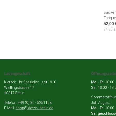
Bas Ar
Tarique
52,00
74,29 € 
Ladengeschäft
Öffnungszeit
Kierzek - Ihr Spezialist - seit 1910
Mo. - Fr.:
10:00 -
Weitlingstrasse 17
Sa.:
10:00 - 13:
10317 Berlin
Sommeröffnung
Telefon: +49 (0) 30 - 5251108
Juli, August:
E-Mail:
shop@kierzek-berlin.de
Mo. - Fr.:
10:00 -
Sa.: geschloss