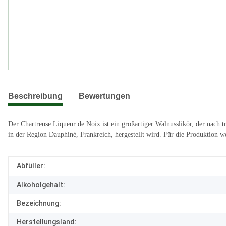
weitere Registerkarten anzeigen
Beschreibung
Bewertungen
Der Chartreuse Liqueur de Noix ist ein großartiger Walnusslikör, der nach
in der Region Dauphiné, Frankreich, hergestellt wird. Für die Produktion w
Produkteigenschaft
Wert
Abfüller:
Alkoholgehalt:
Bezeichnung:
Herstellungsland: