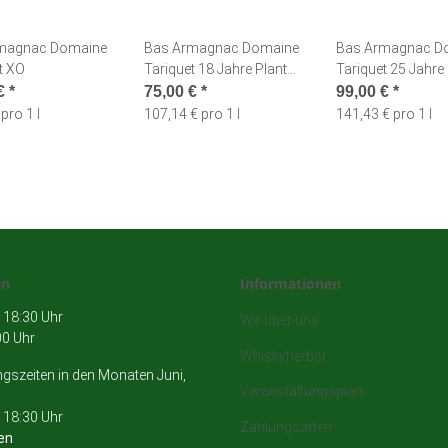
magnac Domaine
Bas Armagnac Domaine
Bas Armagnac D
t XO
Tariquet 18 Jahre Plant
Tariquet 25 Jahre
de Graisse
Folle Blanche
 €
*
75,00 €
*
99,00 €
*
pro 1 l
107,14 € pro 1 l
141,43 € pro 1 l
en
Informationen
 18:30 Uhr
Wir über uns
00 Uhr
Whiskyherbst
szeiten in den Monaten Juni,
Veranstaltungsplan
 18:30 Uhr
Zahlungsarten
en