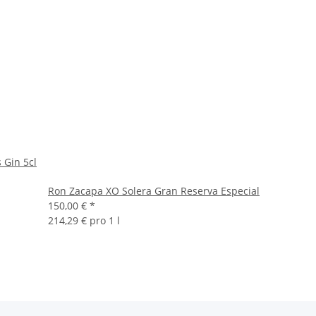
s Gin 5cl
Ron Zacapa XO Solera Gran Reserva Especial
150,00 €
*
214,29 € pro 1 l