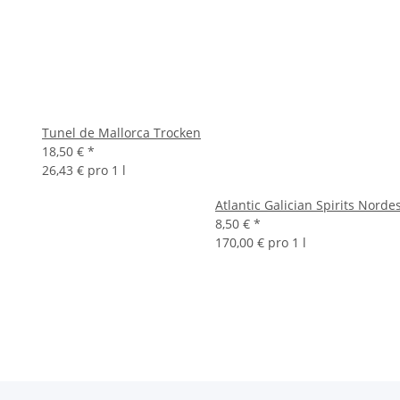
Tunel de Mallorca Trocken
18,50 €
*
26,43 € pro 1 l
Atlantic Galician Spirits Norde
8,50 €
*
170,00 € pro 1 l