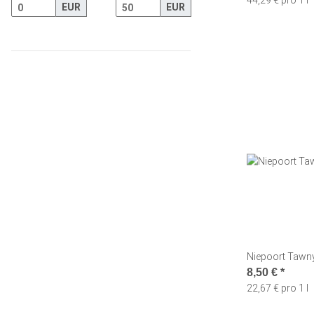
44,29 € pro 1 l
EUR
EUR
Niepoort Tawny 
8,50 €
*
22,67 € pro 1 l