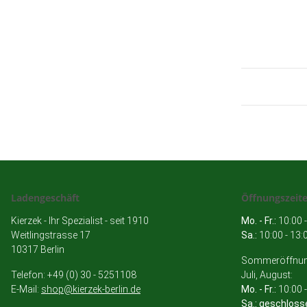
Ladengeschäft
Öffnungszeit
Kierzek - Ihr Spezialist - seit 1910
Mo. - Fr.:
10:00 -
Weitlingstrasse 17
Sa.:
10:00 - 13:
10317 Berlin
Sommeröffnung
Telefon: +49 (0) 30 - 5251108
Juli, August:
E-Mail:
shop@kierzek-berlin.de
Mo. - Fr.:
10:00 -
Sa.: geschloss