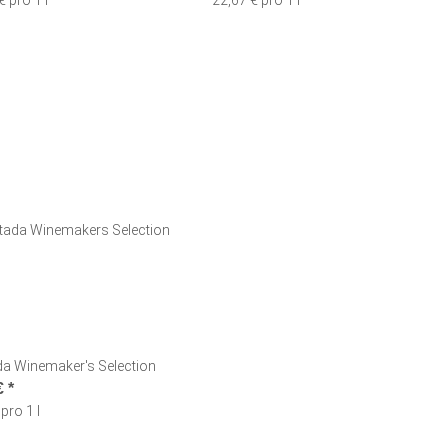
€ pro 1 l
22,67 € pro 1 l
da Winemaker's Selection
€
*
pro 1 l