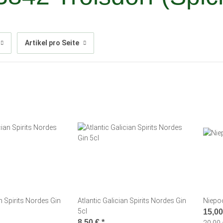
Artikel pro Seite
an Spirits Nordes Gin
Atlantic Galician Spirits Nordes Gin
Niepoo
5cl
15,0
8,50 €
*