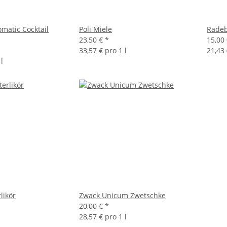
matic Cocktail
Poli Miele
Radeb
23,50 €
*
15,00
33,57 € pro 1 l
21,43 
l
likör
Zwack Unicum Zwetschke
20,00 €
*
28,57 € pro 1 l