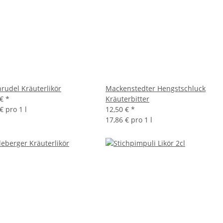
hrudel Kräuterlikör
Mackenstedter Hengstschluck
 €
*
Kräuterbitter
€ pro 1 l
12,50 €
*
17,86 € pro 1 l