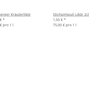
erger Kräuterlikör
Stichpimpuli Likör 2cl
 €
*
1,50 €
*
€ pro 1 l
75,00 € pro 1 l