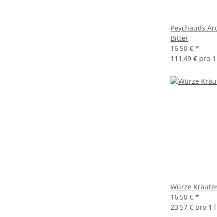
Peychauds Aro
Bitter
16,50 €
*
111,49 € pro 1 
Würze Kräuter
16,50 €
*
23,57 € pro 1 l