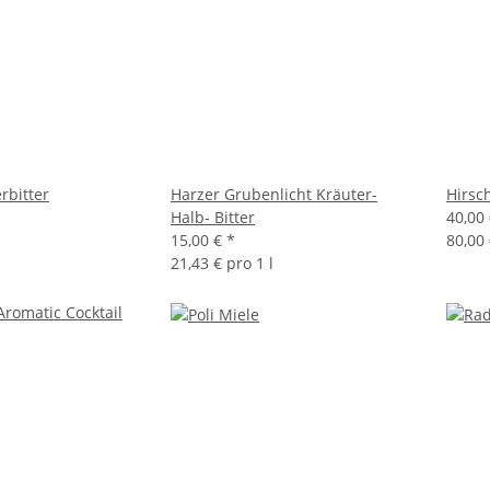
rbitter
Harzer Grubenlicht Kräuter-
Hirsc
Halb- Bitter
40,00
15,00 €
*
80,00 
21,43 € pro 1 l