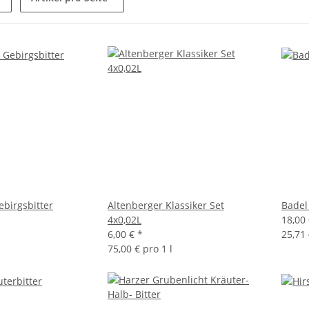
ebirgsbitter
Altenberger Klassiker Set
Badel
4x0,02L
18,00
6,00 €
*
25,71 
75,00 € pro 1 l