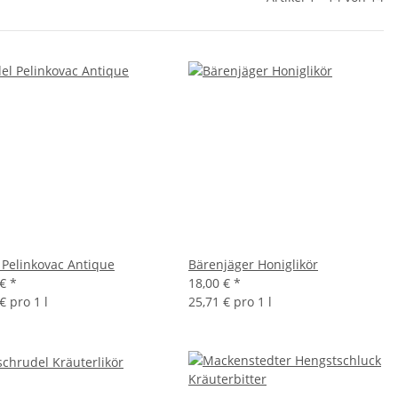
 Pelinkovac Antique
Bärenjäger Honiglikör
 €
*
18,00 €
*
€ pro 1 l
25,71 € pro 1 l