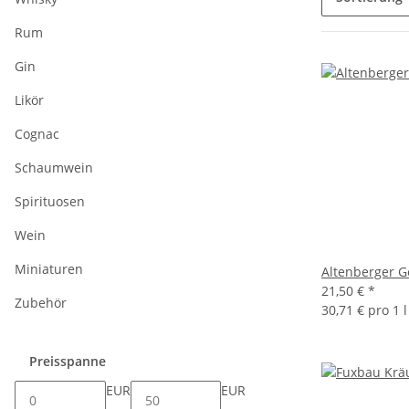
Rum
Gin
Likör
Cognac
Schaumwein
Spirituosen
Wein
Miniaturen
Altenberger G
21,50 €
*
Zubehör
30,71 € pro 1 l
Preisspanne
EUR
EUR