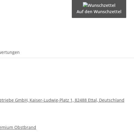
Auf den Wunschzettel
wertungen
betriebe GmbH, Kaiser-Ludwig-Platz 1, 82488 Ettal, Deutschland