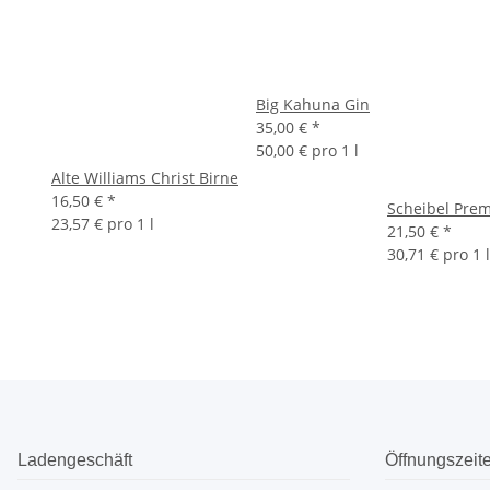
Big Kahuna Gin
35,00 €
*
50,00 € pro 1 l
Alte Williams Christ Birne
16,50 €
*
Scheibel Pre
23,57 € pro 1 l
21,50 €
*
30,71 € pro 1 l
Ladengeschäft
Öffnungszeit