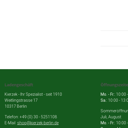
Ladengeschäft
Öffnungszeit
Kierzek - Ihr Spezialist - seit 1910
Mo. - Fr.:
10:00 -
Weitlingstrasse 17
Sa.:
10:00 - 13:
10317 Berlin
Sommeröffnung
Telefon: +49 (0) 30 - 5251108
Juli, August:
E-Mail:
shop@kierzek-berlin.de
Mo. - Fr.:
10:00 -